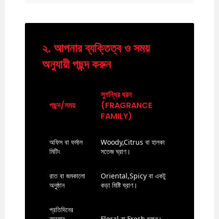
২. আপনার ব্যক্তিত্ব ও সময়
অনুযায়ী পছন্দ করুন
সুগন্ধির ধরন
পছন্দ/সময়
(FRAGRANCE
FAMILY)
অফিস বা ফর্মাল
Woody,Citrus বা হালকা
মিটিং
সতেজ ঘ্রাণ।
রাত বা জমকালো
Oriental,Spicy বা একটু
অনুষ্ঠান
কড়া মিষ্টি ঘ্রাণ।
প্রতিদিনের
ব্যবহার
Floral বা Fresh ঘ্রাণ।