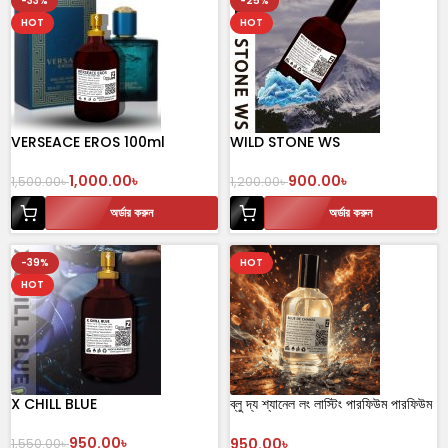
-33%
-25%
HOT
HOT
VERSEACE EROS 100ml
WILD STONE WS
1,000.00
৳
900.00
৳
1,500.00
৳
1,200.00
৳
অর্ডার করুন
অর্ডার করুন
-39%
HOT
HOT
X CHILL BLUE
ব্লু দ্য শ্যানেল লং লাস্টিং পারফিউম পারফিউম
ফর মেন – Bleu de Chanel EDP
950.00
৳
৳
1,550.00
৳