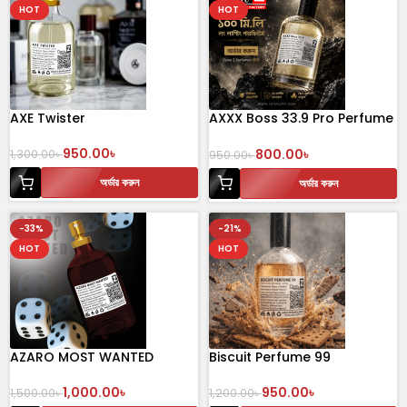
HOT
HOT
AXE Twister
AXXX Boss 33.9 Pro Perfume
100 ml
950.00
৳
800.00
৳
1,300.00
৳
950.00
৳
অর্ডার করুন
অর্ডার করুন
-33%
-21%
HOT
HOT
AZARO MOST WANTED
Biscuit Perfume 99
1,000.00
৳
950.00
৳
1,500.00
৳
1,200.00
৳