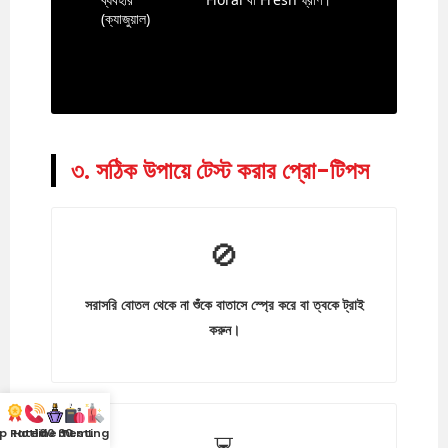
(ক্যাজুয়াল)
৩. সঠিক উপায়ে টেস্ট করার প্রো-টিপস
🚫
সরাসরি বোতল থেকে না শুঁকে বাতাসে স্প্রে করে বা ত্বকে ট্রাই
করুন।
p Rated
Hotline
100 mL
30 mL
Testing Kit