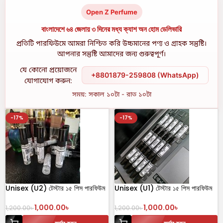
Open Z Perfume
বাংলাদেশে ৬৪ জেলায় ৩ দিনের মধ্য ক্যাশ অন হোম ডেলিভারি
প্রতিটি পারফিউমে আমরা নিশ্চিত করি উচ্চমানের পণ্য ও গ্রাহক সন্তুষ্টি।
আপনার সন্তুষ্টি আমাদের জন্য গুরুত্বপূর্ণ।
যে কোনো প্রয়োজনে
+8801879-259808 (WhatsApp)
যোগাযোগ করুন:
সময়: সকাল ১০টা - রাত ১০টা
-17%
-17%
Unisex (U2) টেস্টার ১৫ পিস পারফিউম
Unisex (U1) টেস্টার ১৫ পিস পারফিউম
1,000.00
৳
1,000.00
৳
1,200.00
৳
1,200.00
৳