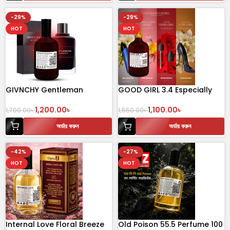
-29%
-29%
HOT
HOT
GIVNCHY Gentleman
GOOD GIRL 3.4 Especially
Female Perfume 100ml
1,200.00
৳
1,100.00
৳
1,700.00
৳
1,550.00
৳
অর্ডার করুন
অর্ডার করুন
-42%
-27%
HOT
HOT
Internal Love Floral Breeze
Old Poison 55.5 Perfume 100