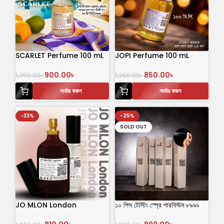
SCARLET Perfume 100 mL
JOPI Perfume 100 mL
900.00
৳
850.00
৳
1,390.00
৳
1,250.00
৳
অর্ডার করুন
অর্ডার করুন
-33%
-25%
SOLD OUT
JO MLON London
১০ পিস টেস্টিং স্প্রে পারফিউম ৮৯৯৳