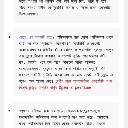
হাতে পাওয়ার পর প্রডাক্ট চেক করে টাকা দিন, পছন্দ না হলে 
সাথে সাথেই রিটার্ন এর সুযোগ। সর্বোচ্চ ৩ দিনের মধ্যে ডেলিভারি 
ইনশাআল্লাহ।
কেনো এত সাশ্রয়ী দামে?
 "মিডলম্যান বাদ সোজা প্রডিউসার থেকে 
তাই কম দামে প্রিমিয়াম পারফিউম।" স্ট্যান্ডার্ড ও রেগুলার 
ব্যবহারযোগ্য কোয়ালিটির কাঁচের বোতল ও প্যাকেজিং ব্যবস্থা মজবুত 
এবং সুন্দর,নিজস্ব কারখানা ও সাপোর্ট সেন্টার প্রোডাকশন কস্ট 
কম, মার্কেটিং খরচ কম কারণ আমাদের রিপিট কাস্টমার 
আলহামদুলিল্লাহ প্রচুর। লাভের চেয়ে কাস্টমারের সন্তুষ্টি বেশি 
গুরুত্বপূর্ণ এটাই মূলনীতি আমরা নাম নয় কাজ দেখাই তাই ব্র্যান্ড না 
হলেও মানে আপস নেই। 
দেশীয় মানে আন্তর্জাতিক কোয়ালিটি এখন 
নিজের ব্র্যান্ডে বিশ্বাস রাখুন Open Z perfume
শুধুমাত্র বাহ্যিক ব্যবহারের জন্য। অ্যালকোহল/ফ্র্যাগন্যান্সে 
সংবেদনশীল ব্যক্তিদের জন্য উপযোগী নাও হতে পারে। আমাদের 
কাছে অ্যালকোহল-ফ্রি অয়েল-বেসড পারফিউম আছে, যেগুলো 