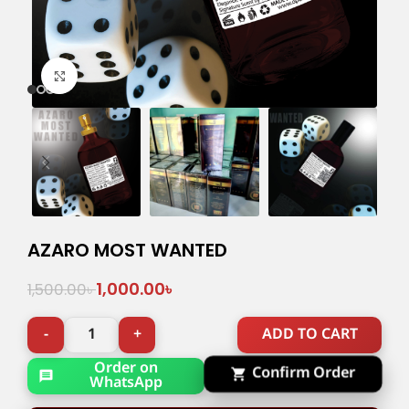
Click to enlarge
AZARO MOST WANTED
1,000.00
৳
1,500.00
৳
ADD TO CART
Order on
Confirm Order
WhatsApp