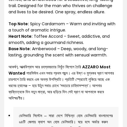
trail. Designed for the man who thrives on challenge
and lives to be desired. One spray, endless allure.
Top Note:
Spicy Cardamom – Warm and inviting with
a touch of aromatic intrigue.
Heart Note:
Toffee Accord – Sweet, addictive, and
smooth, adding a gourmand richness.
Base Note:
Amberwood – Deep, woody, and long-
lasting, grounding the scent with sensual warmth.
আকর্ষণ, আত্মবিশ্বাস আর রহস্যময়তার নিখুঁত মিশেলে তৈরি
AZZARO Most
Wanted
পারফিউম এখন সবার প্রথম পছন্দ। এর উষ্ণ ও মুগ্ধকর ঘ্রাণ আপনার
চারপাশে তৈরি করবে এক অনন্য উপস্থিতি। প্রতিটি স্প্রেতেই লুকিয়ে আছে এক
ধরনের চ্যালেঞ্জ – হয়ে উঠুন সবার চোখে ‘সবচেয়ে চাহিদাসম্পন্ন’। আপনার
ব্যক্তিত্বকে দিন নতুন মাত্রা, আর ছড়িয়ে দিন সেই ঘ্রাণ যা আপনাকে করবে
অবিস্মরণীয়।
ডেলিভারি সিস্টেম – সারা দেশে নিশ্চিন্ত হোম ডেলিভারি বাংলাদেশের 
৬৪টি জেলায় ক্যাশ অন হোম ডেলিভারি। ঘরে বসে অর্ডার করুন 