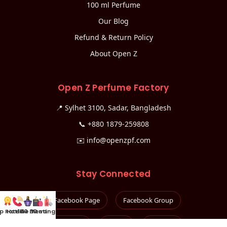
100 ml Perfume
Our Blog
Refund & Return Policy
About Open Z
Open Z Perfume Factory
📍 Sylhet 3100, Sadar, Bangladesh
📞
+880 1879-259808
✉️
info@openzpf.com
Stay Connected
Facebook Page
Facebook Group
p Rated
Hotline
100 mL
30 mL
Testing Kit
Instagram
TikTok
YouTube