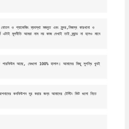
 বোতল ও প্যাকেজিং ব্যবস্থা মজবুত এবং সুন্দর,নিজস্ব কারখানা ও 
র্ণ এটাই মূলনীতি আমরা নাম নয় কাজ দেখাই তাই ব্র্যান্ড না হলেও মানে 
-বেসড পারফিউম আছে, যেগুলো 100% হালাল। আমাদের কিছু সুগন্ধি খুবই 
 আপনাদের কনফিউশন দূর করার জন্য আমাদের টেস্টিং কিট গুলো নিতে 