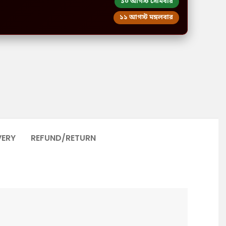
১০ আগস্ট সোমবার
১১ আগস্ট মঙ্গলবার
VERY
REFUND/RETURN