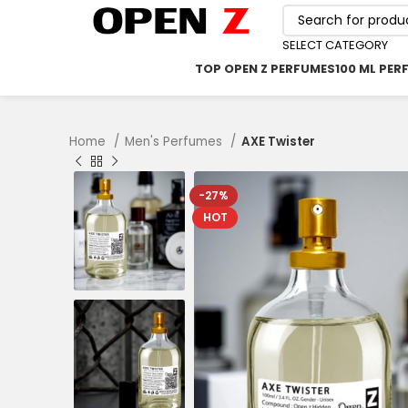
SELECT CATEGORY
TOP OPEN Z PERFUMES
100 ML PER
Home
Men's Perfumes
AXE Twister
-27%
HOT
৳
৳
৳
৳