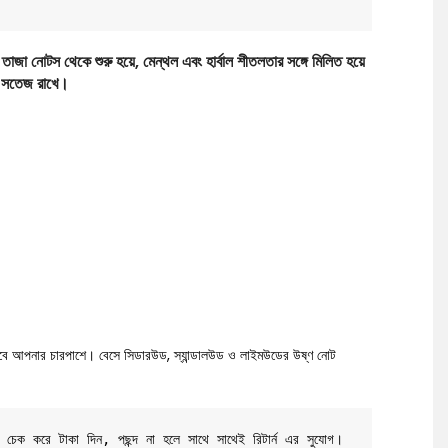
া নোটস থেকে শুরু হয়ে, মেন্থল এবং হার্বাল শীতলতার সঙ্গে মিলিত হয়ে
কে সতেজ রাখে।
যাবে আপনার চারপাশে। বেসে সিডারউড, স্যান্ডালউড ও লাইমউডের উষ্ণ নোট
ট চেক করে টাকা দিন, পছন্দ না হলে সাথে সাথেই রিটার্ন এর সুযোগ। 