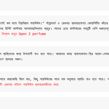
 কম দামে প্রিমিয়াম পারফিউম।" স্ট্যান্ডার্ড ও রেগুলার ব্যবহারযোগ্য কোয়ালিটির কাঁচের
 রিপিট কাস্টমার আলহামদুলিল্লাহ প্রচুর। লাভের চেয়ে কাস্টমারের সন্তুষ্টি বেশি গুরুত্বপূ
যান্ডে বিশ্বাস রাখুন Open Z perfume
 সংবেদনশীল ব্যক্তিদের জন্য উপযোগী নাও হতে পারে। আমাদের কাছে অ্যালকোহল-ফ্রি অয়েল
ংশে ব্যবহার করুন।
র সাথে কাছাকাছি মিলে যায়, কিছু পারফিউমের সাথে নাম অনুসারে ম্যাচিং নাও হতে পারে।
রেগুলার লাইফে পারফিউম ব্যবহারকারীদের জন্য