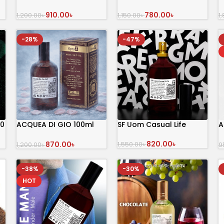
910.00
৳
780.00
৳
1,200.00
৳
1,150.00
৳
1
অর্ডার করুন
অর্ডার করুন
-28%
-47%
00
ACQUEA DI GIO 100ml
SF Uom Casual Life
A
Inspired by Acqua Di Gio
P
820.00
৳
870.00
৳
1,550.00
৳
1,200.00
৳
9
অর্ডার করুন
অর্ডার করুন
-38%
-30%
HOT