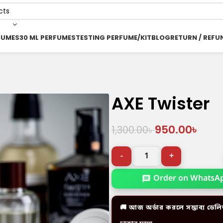
FUMES
30 ML PERFUMES
TESTING PERFUME/KIT
BLOG
RETURN / REFU
AXE Twister
950.00
৳
1,300.00
৳
Order on WhatsA
🚚 আজ অর্ডার করলে সম্ভাব্য ডেলি