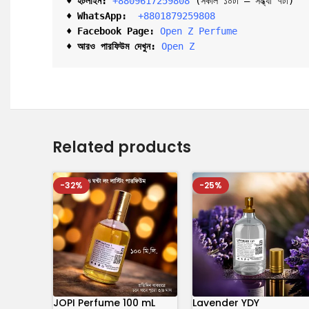
♦ হটলাইন:
+8809617259808 
(সকাল ১০টা – সন্ধ্যা ৭টা)  

♦ 
WhatsApp: 
 +8801879259808
♦ Facebook Page:
Open Z Perfume
♦ আরও পারফিউম দেখুন:
Open Z
Related products
-32%
-25%
JOPI Perfume 100 mL
Lavender YDY