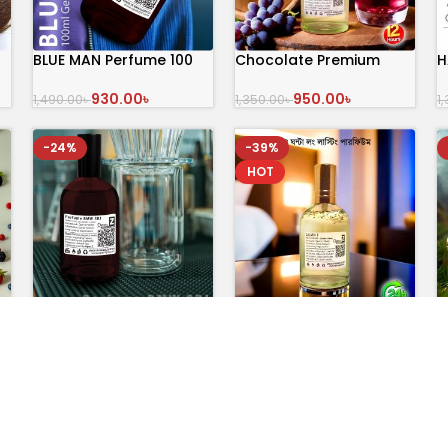
BLUE MAN Perfume 100
Chocolate Premium
H
mL
Perfume
930.00
৳
950.00
৳
1
1,490.00
৳
1,350.00
৳
অর্ডার করুন
অর্ডার করুন
-24%
-39%
HOT
Perfume BMW SRJ
Calvin 1 Elegance in
B
Every Drop
800.00
৳
900.00
৳
1,050.00
৳
1
1,480.00
৳
অর্ডার করুন
অর্ডার করুন
-20%
-25%