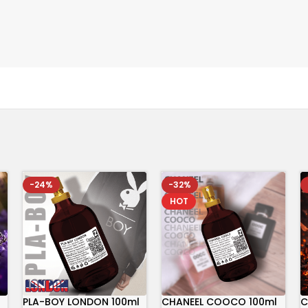
-24%
-32%
HOT
PLA-BOY LONDON 100ml
CHANEEL COOCO 100ml
C