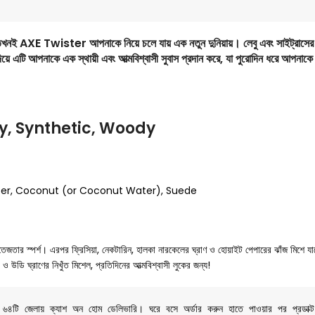
ক তখনই AXE Twister আপনাকে নিয়ে চলে যায় এক নতুন দুনিয়ায়। লেবু এবং সাইট্রাসের তাজ
য়ে এটি আপনাকে এক স্থায়ী এবং আত্মবিশ্বাসী সুবাস প্রদান করে, যা পুরোদিন ধরে আপনা
ity, Synthetic, Woody
pper, Coconut (or Coconut Water), Suede
তার স্পর্শ। এরপর ফ্রিসিয়া, নেকটারিন, হালকা নারকেলের ঘ্রাণ ও হোয়াইট পেপারের ঝাঁজ মিশে 
 ও উডি ঘ্রাণের নিখুঁত মিশেল, প্রতিদিনের আত্মবিশ্বাসী লুকের জন্য!
শের ৬৪টি জেলায় ক্যাশ অন হোম ডেলিভারি। ঘরে বসে অর্ডার করুন হাতে পাওয়ার পর প্রডাক্