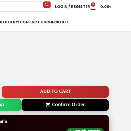
0
LOGIN / REGISTER
0.00
৳
ND POLICY
CONTACT US
CHECKOUT
ADD TO CART
pp
Confirm Order
ভারি