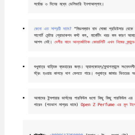
সর্বোচ্চ ৩ দিনের মধ্যে ডেলিভারি ইনশাআল্লাহ।
কেনো এত সাশ্রয়ী দামে?
 "মিডলম্যান বাদ সোজা প্রডিউসার থেকে তাই
সাপোর্ট সেন্টার প্রোডাকশন কস্ট কম, মার্কেটিং খরচ কম কারণ আমাদের
আপস নেই। 
দেশীয় মানে আন্তর্জাতিক কোয়ালিটি এখন নিজের ব্র্
শুধুমাত্র বাহ্যিক ব্যবহারের জন্য। অ্যালকোহল/ফ্র্যাগন্যান্সে
স্ট্রং হওয়ায় কাপড়ে দাগ ফেলতে পারে। শুধুমাত্র জামার ভিতরের অ
আমাদের ইন্সপায়ার ভার্সনের পারফিউম গুলো কিছু কিছু পারফিউম এ
পারেন (শতভাগ সাশ্রয় দামে) 
Open Z Perfume এর মূল টার্গেট 