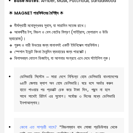
Base Notes:
Amber, Musk, Patchouli, Sandalwood
🌟
MAGNET পারফিউমের বৈশিষ্ট্য
🌟
🔹 দীর্ঘস্থায়ী মনোমুগ্ধকর সুবাস, যা সারাদিন সতেজ রাখে।
🔹 আকর্ষণীয় টপ, মিডল ও বেস নোটের মিশ্রণ (সাইট্রাস, ফ্লোরাল ও উডি
অ্যারোমা)।
🔹 পুরুষ ও নারী উভয়ের জন্য মানানসই একটি ইউনিসেক্স পারফিউম।
🔹 স্পেশাল ইভেন্ট কিংবা দৈনন্দিন ব্যবহারের জন্য পারফেক্ট।
🔹 বিলাসবহুল বোতল ডিজাইন, যা আপনার সংগ্রহে এনে দেবে স্টাইলিশ লুক।
ডেলিভারি সিস্টেম – সারা দেশে নিশ্চিন্ত হোম ডেলিভারি বাংলাদেশের 
৬৪টি জেলায় ক্যাশ অন হোম ডেলিভারি। ঘরে বসে অর্ডার করুন 
হাতে পাওয়ার পর প্রডাক্ট চেক করে টাকা দিন, পছন্দ না হলে 
সাথে সাথেই রিটার্ন এর সুযোগ। সর্বোচ্চ ৩ দিনের মধ্যে ডেলিভারি 
ইনশাআল্লাহ।
কেনো এত সাশ্রয়ী দামে?
 "মিডলম্যান বাদ সোজা প্রডিউসার থেকে 