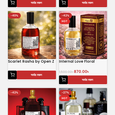
অর্ডার করুন
অর্ডার করুন
-40%
-42%
HOT
Scarlet Rasha by Open Z
Internal Love Floral
Perfume
Breeze 100 mL Perfume
870.00
৳
1,500.00
৳
অর্ডার করুন
অর্ডার করুন
-42%
-27%
HOT