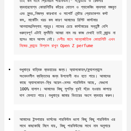
তাই কম দামে প্রিমিয়াম পারফিউম।" স্ট্যান্ডার্ড ও রেগুলার 
ব্যবহারযোগ্য কোয়ালিটির কাঁচের বোতল ও প্যাকেজিং ব্যবস্থা মজবুত 
এবং সুন্দর,নিজস্ব কারখানা ও সাপোর্ট সেন্টার প্রোডাকশন কস্ট 
কম, মার্কেটিং খরচ কম কারণ আমাদের রিপিট কাস্টমার 
আলহামদুলিল্লাহ প্রচুর। লাভের চেয়ে কাস্টমারের সন্তুষ্টি বেশি 
গুরুত্বপূর্ণ এটাই মূলনীতি আমরা নাম নয় কাজ দেখাই তাই ব্র্যান্ড না 
হলেও মানে আপস নেই। 
দেশীয় মানে আন্তর্জাতিক কোয়ালিটি এখন 
নিজের ব্র্যান্ডে বিশ্বাস রাখুন Open Z perfume
শুধুমাত্র বাহ্যিক ব্যবহারের জন্য। অ্যালকোহল/ফ্র্যাগন্যান্সে 
সংবেদনশীল ব্যক্তিদের জন্য উপযোগী নাও হতে পারে। আমাদের 
কাছে অ্যালকোহল-ফ্রি অয়েল-বেসড পারফিউম আছে, যেগুলো 
100% হালাল। আমাদের কিছু সুগন্ধি খুবই স্ট্রং হওয়ায় কাপড়ে 
দাগ ফেলতে পারে। শুধুমাত্র জামার ভিতরের অংশে ব্যবহার করুন।
আমাদের ইন্সপায়ার ভার্সনের পারফিউম গুলো কিছু কিছু পারফিউম এর 
সাথে কাছাকাছি মিলে যায়, কিছু পারফিউমের সাথে নাম অনুসারে 