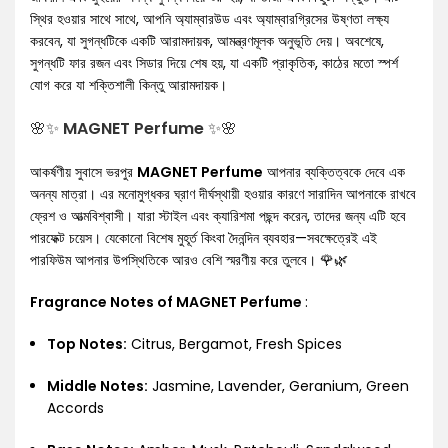
স্থির হওয়ার সাথে সাথে, আপনি অ্যাম্বারউড এবং অ্যাম্বারগ্রিসের উষ্ণতা লক্ষ্য
করবেন, যা সুগন্ধটিকে একটি আরামদায়ক, আমন্ত্রণমূলক অনুভূতি দেয়। অবশেষে,
সুগন্ধটি ফার রজন এবং সিডার দিয়ে শেষ হয়, যা একটি প্রাকৃতিক, কাঠের মতো স্পর্শ
যোগ করে যা শক্তিশালী কিন্তু আরামদায়ক।
🌸✨
MAGNET Perfume
✨🌸
আকর্ষণীয় সুবাসে ভরপুর
MAGNET Perfume
আপনার ব্যক্তিত্বকে দেবে এক
অনন্য মাত্রা। এর মনোমুগ্ধকর ঘ্রাণ দীর্ঘস্থায়ী হওয়ার কারণে সারাদিন আপনাকে রাখবে
ফ্রেশ ও আত্মবিশ্বাসী। যারা স্টাইল এবং ক্যারিশমা পছন্দ করেন, তাদের জন্য এটি হবে
পারফেক্ট চয়েস। যেকোনো বিশেষ মুহূর্ত কিংবা দৈনন্দিন ব্যবহার—সবক্ষেত্রেই এই
পারফিউম আপনার উপস্থিতিকে আরও বেশি স্মরণীয় করে তুলবে। 🌹🌿
Fragrance Notes of MAGNET Perfume
:
Top Notes:
Citrus, Bergamot, Fresh Spices
Middle Notes:
Jasmine, Lavender, Geranium, Green
Accords