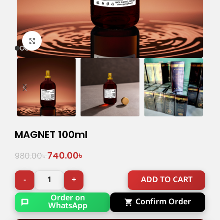
Click to enlarge
MAGNET 100ml
740.00
৳
980.00
৳
ADD TO CART
Order on
Confirm Order
WhatsApp