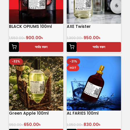
BLACK OPIUMS 100ml
AXE Twister
900.00
৳
950.00
৳
1,550.00
৳
1,300.00
৳
অর্ডার করুন
অর্ডার করুন
-32%
-21%
HOT
Green Apple 100ml
AL FARIES 100ml
650.00
৳
830.00
৳
950.00
৳
1,050.00
৳