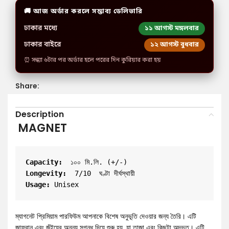
🚚 আজ অর্ডার করলে সম্ভাব্য ডেলিভারি
ঢাকার মধ্যে
১১ আগস্ট মঙ্গলবার
ঢাকার বাইরে
১২ আগস্ট বুধবার
⏰ সন্ধ্যা ৬টার পর অর্ডার হলে পরের দিন কুরিয়ার করা হয়
Share:
Description
MAGNET
Capacity:
  ১০০ মি.লি. (+/-)
Longevity: 
 7/10  ঘণ্টা দীর্ঘস্থায়ী
Usage:
 Unisex
ম্যাগনেট প্রিমিয়াম পারফিউম আপনাকে বিশেষ অনুভূতি দেওয়ার জন্য তৈরি। এটি
জাফরান এবং জুঁইয়ের অনন্য সুগন্ধ দিয়ে শুরু হয়, যা তাজা এবং কিছুটা অদ্ভুত। এটি