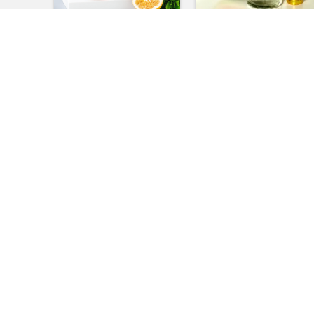
D&G Miracle
Water Melon 100ml
799.00
৳
650.00
৳
980.00
৳
1,200.00
৳
অর্ডার করুন
অর্ডার করুন
-34%
-17%
HAWOS ICE
Unisex (U1) টেস্টার ১৫ পিস
পারফিউম
890.00
৳
1,000.00
৳
1,350.00
৳
1,200.00
৳
অর্ডার করুন
অর্ডার করুন
-25%
-29%
HOT