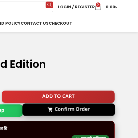
0
LOGIN / REGISTER
0.00
৳
ND POLICY
CONTACT US
CHECKOUT
 Edition
ADD TO CART
Confirm Order
pp
ভারি