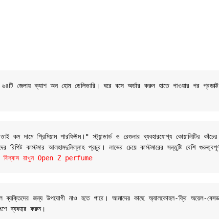
শের ৬৪টি জেলায় ক্যাশ অন হোম ডেলিভারি। ঘরে বসে অর্ডার করুন হাতে পাওয়ার পর প্রডাক্
 কম দামে প্রিমিয়াম পারফিউম।" স্ট্যান্ডার্ড ও রেগুলার ব্যবহারযোগ্য কোয়ালিটির কাঁচের
 রিপিট কাস্টমার আলহামদুলিল্লাহ প্রচুর। লাভের চেয়ে কাস্টমারের সন্তুষ্টি বেশি গুরুত্বপূ
যান্ডে বিশ্বাস রাখুন Open Z perfume
 সংবেদনশীল ব্যক্তিদের জন্য উপযোগী নাও হতে পারে। আমাদের কাছে অ্যালকোহল-ফ্রি অয়েল
ংশে ব্যবহার করুন।