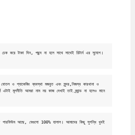
ট চেক করে টাকা দিন, পছন্দ না হলে সাথে সাথেই রিটার্ন এর সুযোগ। 
 বোতল ও প্যাকেজিং ব্যবস্থা মজবুত এবং সুন্দর,নিজস্ব কারখানা ও 
র্ণ এটাই মূলনীতি আমরা নাম নয় কাজ দেখাই তাই ব্র্যান্ড না হলেও মানে 
-বেসড পারফিউম আছে, যেগুলো 100% হালাল। আমাদের কিছু সুগন্ধি খুবই 