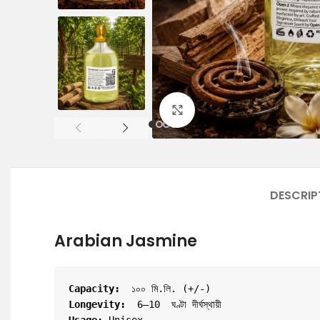
Click to enlarge
DESCRIP
Arabian Jasmine
Capacity:
  ১০০ মি.লি. (+/-)
Longevity: 
 6–10  ঘণ্টা দীর্ঘস্থায়ী