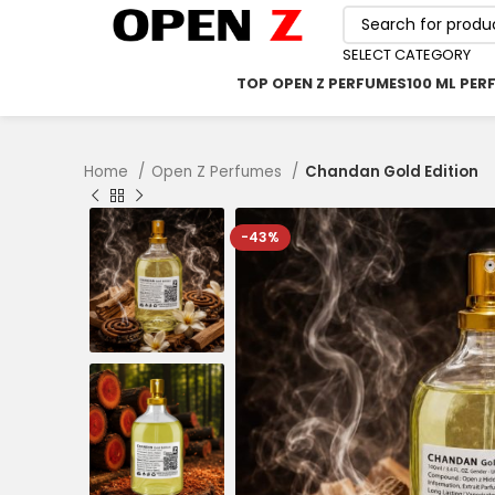
SELECT CATEGORY
TOP OPEN Z PERFUMES
100 ML PER
Home
Open Z Perfumes
Chandan Gold Edition
-43%
৳
৳
৳
৳