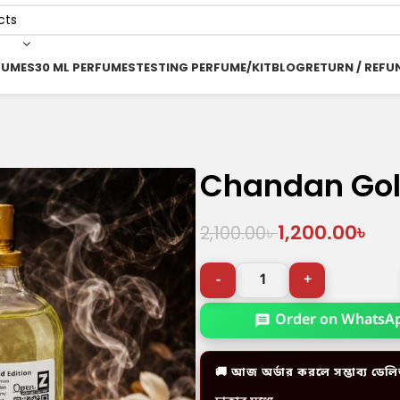
FUMES
30 ML PERFUMES
TESTING PERFUME/KIT
BLOG
RETURN / REFU
Chandan Gold
1,200.00
৳
2,100.00
৳
Order on WhatsA
🚚 আজ অর্ডার করলে সম্ভাব্য ডেলি