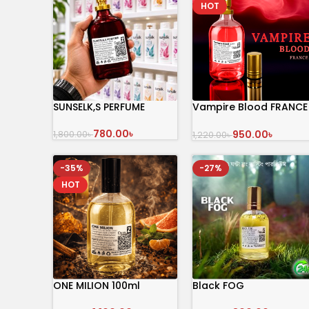
HOT
SUNSELK,S PERFUME
Vampire Blood FRANCE
100ml
780.00
৳
950.00
৳
1,800.00
৳
1,220.00
৳
অর্ডার করুন
অর্ডার করুন
-35%
-27%
HOT
ONE MILION 100ml
Black FOG