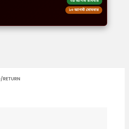
০৯ আগস্ট রবিবার
১০ আগস্ট সোমবার
D/RETURN