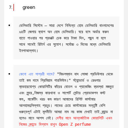
green
ডেলিভারি সিস্টেম – সারা দেশে নিশ্চিন্ত হোম ডেলিভারি বাংলাদেশের 
৬৪টি জেলায় ক্যাশ অন হোম ডেলিভারি। ঘরে বসে অর্ডার করুন 
হাতে পাওয়ার পর প্রডাক্ট চেক করে টাকা দিন, পছন্দ না হলে 
সাথে সাথেই রিটার্ন এর সুযোগ। সর্বোচ্চ ৩ দিনের মধ্যে ডেলিভারি 
ইনশাআল্লাহ।
কেনো এত সাশ্রয়ী দামে?
 "মিডলম্যান বাদ সোজা প্রডিউসার থেকে 
তাই কম দামে প্রিমিয়াম পারফিউম।" স্ট্যান্ডার্ড ও রেগুলার 
ব্যবহারযোগ্য কোয়ালিটির কাঁচের বোতল ও প্যাকেজিং ব্যবস্থা মজবুত 
এবং সুন্দর,নিজস্ব কারখানা ও সাপোর্ট সেন্টার প্রোডাকশন কস্ট 
কম, মার্কেটিং খরচ কম কারণ আমাদের রিপিট কাস্টমার 
আলহামদুলিল্লাহ প্রচুর। লাভের চেয়ে কাস্টমারের সন্তুষ্টি বেশি 
গুরুত্বপূর্ণ এটাই মূলনীতি আমরা নাম নয় কাজ দেখাই তাই ব্র্যান্ড না 
হলেও মানে আপস নেই। 
দেশীয় মানে আন্তর্জাতিক কোয়ালিটি এখন 
নিজের ব্র্যান্ডে বিশ্বাস রাখুন Open Z perfume