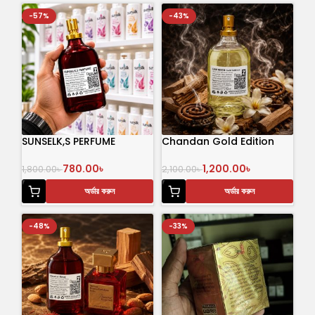
-57%
-43%
SUNSELK,S PERFUME
Chandan Gold Edition
780.00
৳
1,200.00
৳
1,800.00
৳
2,100.00
৳
অর্ডার করুন
অর্ডার করুন
-48%
-33%