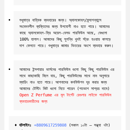
শুধুমাত্র বাহ্যিক ব্যবহারের জন্য। অ্যালকোহল/ফ্র্যাগন্যান্সে 
সংবেদনশীল ব্যক্তিদের জন্য উপযোগী নাও হতে পারে। আমাদের 
কাছে অ্যালকোহল-ফ্রি অয়েল-বেসড পারফিউম আছে, যেগুলো 
100% হালাল। আমাদের কিছু সুগন্ধি খুবই স্ট্রং হওয়ায় কাপড়ে 
দাগ ফেলতে পারে। শুধুমাত্র জামার ভিতরের অংশে ব্যবহার করুন।
আমাদের ইন্সপায়ার ভার্সনের পারফিউম গুলো কিছু কিছু পারফিউম এর 
সাথে কাছাকাছি মিলে যায়, কিছু পারফিউমের সাথে নাম অনুসারে 
ম্যাচিং নাও হতে পারে। আপনাদের কনফিউশন দূর করার জন্য 
আমাদের টেস্টিং কিট গুলো নিতে পারেন (শতভাগ সাশ্রয় দামে) 
Open Z Perfume এর মূল টার্গেট রেগুলার লাইফে পারফিউম 
ব্যবহারকারীদের জন্য
♦ হটলাইন:
+8809617259808 
(সকাল ১০টা – সন্ধ্যা ৭টা)  
