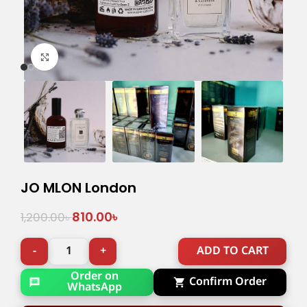
Click to enlarge
JO MLON London
810.00
৳
1,200.00
৳
ADD TO CART
Order on
Confirm Order
WhatsApp