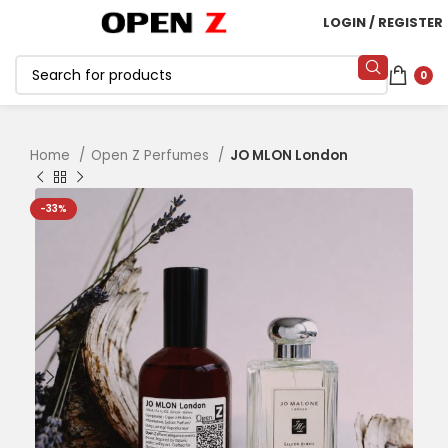
LOGIN / REGISTER
0
Home
Open Z Perfumes
JO MLON London
-33%