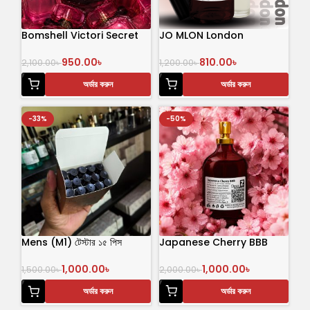
Bomshell Victori Secret
JO MLON London
950.00
৳
810.00
৳
2,100.00
৳
1,200.00
৳
অর্ডার করুন
অর্ডার করুন
-33%
-50%
Mens (M1) টেস্টার ১৫ পিস
Japanese Cherry BBB
পারফিউম
1,000.00
৳
1,000.00
৳
2,000.00
৳
1,500.00
৳
অর্ডার করুন
অর্ডার করুন