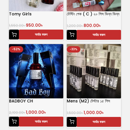
Tomy Girls
টেস্টিং পেক ( C ) ২০ পিস ভিন্ন ভিন্ন
ফ্লেভার এর আতর
950.00
৳
800.00
৳
1,550.00
৳
1,200.00
৳
অর্ডার করুন
অর্ডার করুন
-52%
-33%
BADBOY CH
Mens (M2) টেস্টার ১৫ পিস
পারফিউম
1,000.00
৳
1,000.00
৳
2,100.00
৳
1,500.00
৳
অর্ডার করুন
অর্ডার করুন