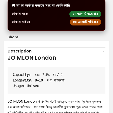
🚚 আজ অর্ডার করলে সম্ভাব্য ডেলিভারি
ঢাকার মধ্যে
০৭ আগস্ট শুক্রবার
ঢাকার বাইরে
০৮ আগস্ট শনিবার
Share:
Description
JO MLON London
Capacity:
  ১০০ মি.লি. (+/-)
Longevity: 
8–10  ঘণ্টা দীর্ঘস্থায়ী
Usage:
 Unisex
JO MLON London পারফিউম মানেই এলিগেন্স, ক্লাস আর প্রিমিয়াম সুগন্ধের
এক অনন্য অভিজ্ঞতা। যারা সফট কিন্তু আকর্ষণীয় ফ্র্যাগরেন্স পছন্দ করেন, তাদের জন্য
এই পারফিউম হতে পারে পারফেক্ট চয়েস। এর মনোমুগ্ধকর সুবাস আপনাকে সারাদিন