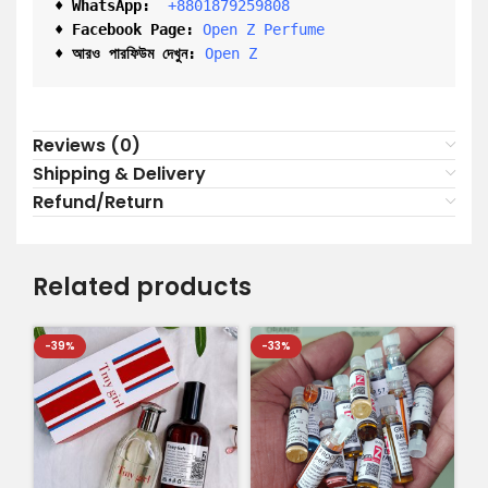
♦ 
WhatsApp: 
 +8801879259808
♦ Facebook Page:
Open Z Perfume
♦ আরও পারফিউম দেখুন:
Open Z
Reviews (0)
Shipping & Delivery
Refund/Return
Related products
-39%
-33%