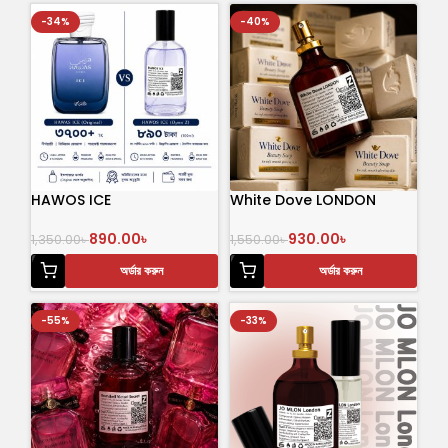
-34%
-40%
HAWOS ICE
White Dove LONDON
890.00
৳
930.00
৳
1,350.00
৳
1,550.00
৳
অর্ডার করুন
অর্ডার করুন
-55%
-33%