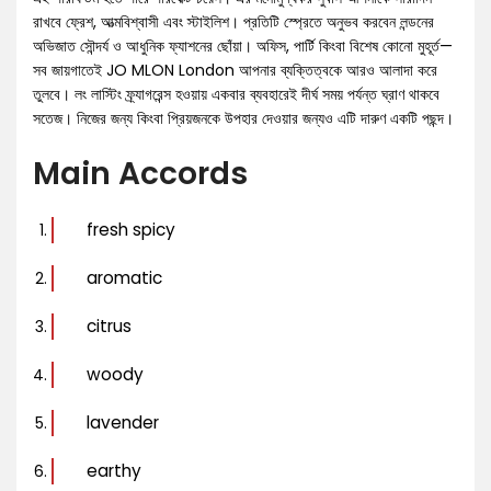
রাখবে ফ্রেশ, আত্মবিশ্বাসী এবং স্টাইলিশ। প্রতিটি স্প্রেতে অনুভব করবেন লন্ডনের
অভিজাত সৌন্দর্য ও আধুনিক ফ্যাশনের ছোঁয়া। অফিস, পার্টি কিংবা বিশেষ কোনো মুহূর্ত—
সব জায়গাতেই JO MLON London আপনার ব্যক্তিত্বকে আরও আলাদা করে
তুলবে। লং লাস্টিং ফ্র্যাগরেন্স হওয়ায় একবার ব্যবহারেই দীর্ঘ সময় পর্যন্ত ঘ্রাণ থাকবে
সতেজ। নিজের জন্য কিংবা প্রিয়জনকে উপহার দেওয়ার জন্যও এটি দারুণ একটি পছন্দ।
Main Accords
fresh spicy
aromatic
citrus
woody
lavender
earthy