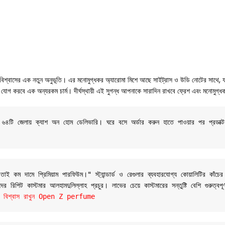
াসের এক নতুন অনুভূতি। এর মনোমুগ্ধকর অ্যারোমা মিশে আছে সাইট্রাস ও উডি নোটের সাথে, যা আপ
োগ করবে এক অন্যরকম চার্ম। দীর্ঘস্থায়ী এই সুগন্ধ আপনাকে সারাদিন রাখবে ফ্রেশ এবং মনোমুগ্
শের ৬৪টি জেলায় ক্যাশ অন হোম ডেলিভারি। ঘরে বসে অর্ডার করুন হাতে পাওয়ার পর প্রডাক্
 কম দামে প্রিমিয়াম পারফিউম।" স্ট্যান্ডার্ড ও রেগুলার ব্যবহারযোগ্য কোয়ালিটির কাঁচের
 রিপিট কাস্টমার আলহামদুলিল্লাহ প্রচুর। লাভের চেয়ে কাস্টমারের সন্তুষ্টি বেশি গুরুত্বপূ
যান্ডে বিশ্বাস রাখুন Open Z perfume