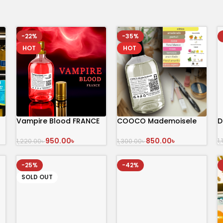
-22%
-35%
HOT
HOT
Vampire Blood FRANCE
COOCO Mademoisele
D
100ml
100ml
950.00
৳
850.00
৳
1
1,220.00
৳
1,300.00
৳
অর্ডার করুন
অর্ডার করুন
-25%
-42%
SOLD OUT