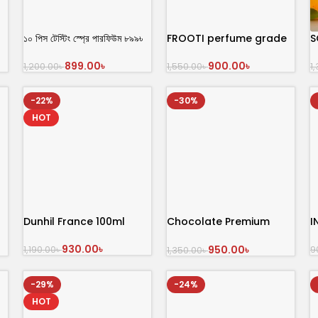
১০ পিস টেস্টিং স্প্রে পারফিউম ৮৯৯৳
FROOTI perfume grade
S
100 mL
899.00
৳
900.00
৳
1,200.00
৳
1
1,550.00
৳
অর্ডার করুন
অর্ডার করুন
-22%
-30%
HOT
Dunhil France 100ml
Chocolate Premium
I
Perfume
930.00
৳
950.00
৳
1,190.00
৳
9
1,350.00
৳
অর্ডার করুন
অর্ডার করুন
-29%
-24%
HOT