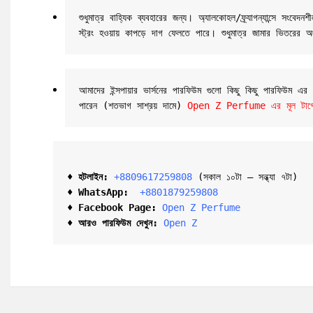
শুধুমাত্র বাহ্যিক ব্যবহারের জন্য। অ্যালকোহল/ফ্র্যাগন্যান্সে
স্ট্রং হওয়ায় কাপড়ে দাগ ফেলতে পারে। শুধুমাত্র জামার ভিতরের অ
আমাদের ইন্সপায়ার ভার্সনের পারফিউম গুলো কিছু কিছু পারফিউম এ
পারেন (শতভাগ সাশ্রয় দামে) 
Open Z Perfume এর মূল টার্গেট 
♦ হটলাইন:
+8809617259808 
(সকাল ১০টা – সন্ধ্যা ৭টা)  

♦ 
WhatsApp: 
 +8801879259808
♦ Facebook Page:
Open Z Perfume
♦ আরও পারফিউম দেখুন:
Open Z