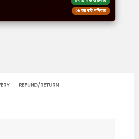
০৭ আগস্ট শুক্রবার
০৮ আগস্ট শনিবার
VERY
REFUND/RETURN