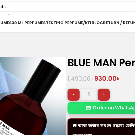
FUMES
30 ML PERFUMES
TESTING PERFUME/KIT
BLOG
RETURN / REFU
BLUE MAN Pe
930.00
৳
1,490.00
৳
Order on WhatsA
🚚 আজ অর্ডার করলে সম্ভাব্য ডেলি