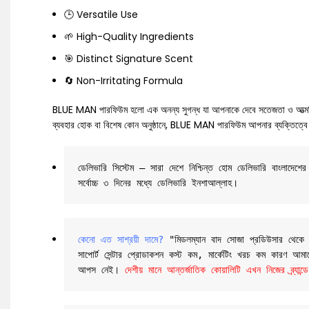
🕒 Versatile Use
🌱 High-Quality Ingredients
🎯 Distinct Signature Scent
🔄 Non-Irritating Formula
BLUE MAN পারফিউম হলো এক অনন্য সুগন্ধ যা আপনাকে দেবে সতেজতা ও আত্মবিশ্ব
ব্যবহার হোক বা বিশেষ কোন অনুষ্ঠানে, BLUE MAN পারফিউম আপনার ব্যক্তিত্বে য
ডেলিভারি সিস্টেম – সারা দেশে নিশ্চিন্ত হোম ডেলিভারি বাংলাদে
সর্বোচ্চ ৩ দিনের মধ্যে ডেলিভারি ইনশাআল্লাহ।
কেনো এত সাশ্রয়ী দামে?
 "মিডলম্যান বাদ সোজা প্রডিউসার থেকে তাই
সাপোর্ট সেন্টার প্রোডাকশন কস্ট কম, মার্কেটিং খরচ কম কারণ আমাদের
আপস নেই। 
দেশীয় মানে আন্তর্জাতিক কোয়ালিটি এখন নিজের ব্র্