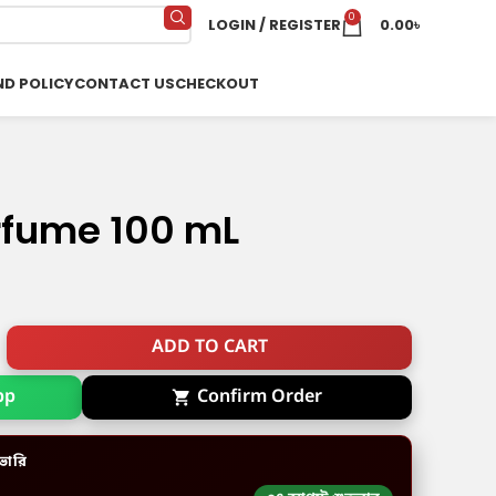
0
LOGIN / REGISTER
0.00
৳
ND POLICY
CONTACT US
CHECKOUT
rfume 100 mL
ADD TO CART
Confirm Order
pp
ভারি