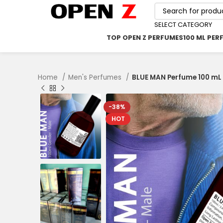
SELECT CATEGORY
TOP OPEN Z PERFUMES
100 ML PER
Home
Men's Perfumes
BLUE MAN Perfume 100 mL
-38%
HOT
৳
৳
৳
৳