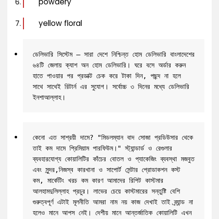
powdery
yellow floral
ডেলিভারি সিস্টেম – সারা দেশে নিশ্চিন্ত হোম ডেলিভারি বাংলাদেশের 
৬৪টি জেলায় ক্যাশ অন হোম ডেলিভারি। ঘরে বসে অর্ডার করুন 
হাতে পাওয়ার পর প্রডাক্ট চেক করে টাকা দিন, পছন্দ না হলে 
সাথে সাথেই রিটার্ন এর সুযোগ। সর্বোচ্চ ৩ দিনের মধ্যে ডেলিভারি 
ইনশাআল্লাহ।
কেনো এত সাশ্রয়ী দামে? "মিডলম্যান বাদ সোজা প্রডিউসার থেকে 
তাই কম দামে প্রিমিয়াম পারফিউম।" স্ট্যান্ডার্ড ও রেগুলার 
ব্যবহারযোগ্য কোয়ালিটির কাঁচের বোতল ও প্যাকেজিং ব্যবস্থা মজবুত 
এবং সুন্দর,নিজস্ব কারখানা ও সাপোর্ট সেন্টার প্রোডাকশন কস্ট 
কম, মার্কেটিং খরচ কম কারণ আমাদের রিপিট কাস্টমার 
আলহামদুলিল্লাহ প্রচুর। লাভের চেয়ে কাস্টমারের সন্তুষ্টি বেশি 
গুরুত্বপূর্ণ এটাই মূলনীতি আমরা নাম নয় কাজ দেখাই তাই ব্র্যান্ড না 
হলেও মানে আপস নেই। দেশীয় মানে আন্তর্জাতিক কোয়ালিটি এখন 