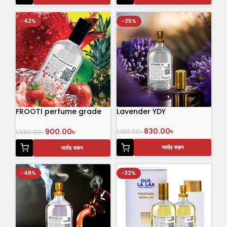
-42%
-25%
FROOTI perfume grade
Lavender YDY
100 mL
830.00
৳
900.00
৳
1,100.00
৳
1,550.00
৳
অর্ডার করুন
অর্ডার করুন
-48%
-32%