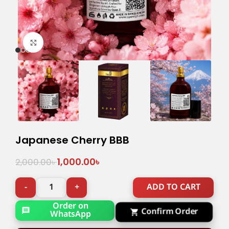
Click to enlarge
Japanese Cherry BBB
1,000.00
৳
2,000.00
৳
ADD TO CART
Order on
Confirm Order
WhatsApp