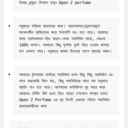
নিজের ব্র্যান্ডে বিশ্বাস রাখুন Open Z perfume
শুধুমাত্র বাহ্যিক ব্যবহারের জন্য। অ্যালকোহল/ফ্র্যাগন্যান্সে 
সংবেদনশীল ব্যক্তিদের জন্য উপযোগী নাও হতে পারে। আমাদের 
কাছে অ্যালকোহল-ফ্রি অয়েল-বেসড পারফিউম আছে, যেগুলো 
100% হালাল। আমাদের কিছু সুগন্ধি খুবই স্ট্রং হওয়ায় কাপড়ে 
দাগ ফেলতে পারে। শুধুমাত্র জামার ভিতরের অংশে ব্যবহার করুন।
আমাদের ইন্সপায়ার ভার্সনের পারফিউম গুলো কিছু কিছু পারফিউম এর 
সাথে কাছাকাছি মিলে যায়, কিছু পারফিউমের সাথে নাম অনুসারে 
ম্যাচিং নাও হতে পারে। আপনাদের কনফিউশন দূর করার জন্য 
আমাদের টেস্টিং কিট গুলো নিতে পারেন (শতভাগ সাশ্রয় দামে) 
Open Z Perfume এর মূল টার্গেট রেগুলার লাইফে পারফিউম 
ব্যবহারকারীদের জন্য