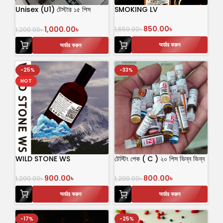
Unisex (U1) টেস্টার ১৫ পিস
SMOKING LV
পারফিউম
850.00
৳
1,000.00
৳
1,650.00
৳
1,200.00
৳
অর্ডার করুন
অর্ডার করুন
-25%
-33%
HOT
WILD STONE WS
টেস্টিং পেক ( C ) ২০ পিস ভিন্ন ভিন্ন
ফ্লেভার এর আতর
900.00
৳
800.00
৳
1,200.00
৳
1,200.00
৳
অর্ডার করুন
অর্ডার করুন
-17%
-25%