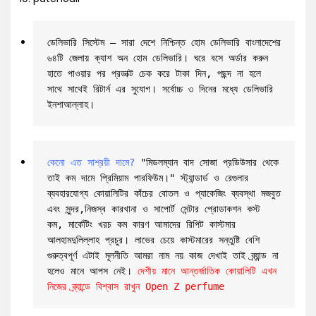
ডেলিভারি সিস্টেম – সারা দেশে নিশ্চিন্ত হোম ডেলিভারি বাংলাদেশের 
৬৪টি জেলায় ক্যাশ অন হোম ডেলিভারি। ঘরে বসে অর্ডার করুন 
হাতে পাওয়ার পর প্রডাক্ট চেক করে টাকা দিন, পছন্দ না হলে 
সাথে সাথেই রিটার্ন এর সুযোগ। সর্বোচ্চ ৩ দিনের মধ্যে ডেলিভারি 
ইনশাআল্লাহ।
কেনো এত সাশ্রয়ী দামে?
 "মিডলম্যান বাদ সোজা প্রডিউসার থেকে 
তাই কম দামে প্রিমিয়াম পারফিউম।" স্ট্যান্ডার্ড ও রেগুলার 
ব্যবহারযোগ্য কোয়ালিটির কাঁচের বোতল ও প্যাকেজিং ব্যবস্থা মজবুত 
এবং সুন্দর,নিজস্ব কারখানা ও সাপোর্ট সেন্টার প্রোডাকশন কস্ট 
কম, মার্কেটিং খরচ কম কারণ আমাদের রিপিট কাস্টমার 
আলহামদুলিল্লাহ প্রচুর। লাভের চেয়ে কাস্টমারের সন্তুষ্টি বেশি 
গুরুত্বপূর্ণ এটাই মূলনীতি আমরা নাম নয় কাজ দেখাই তাই ব্র্যান্ড না 
হলেও মানে আপস নেই। 
দেশীয় মানে আন্তর্জাতিক কোয়ালিটি এখন 
নিজের ব্র্যান্ডে বিশ্বাস রাখুন Open Z perfume