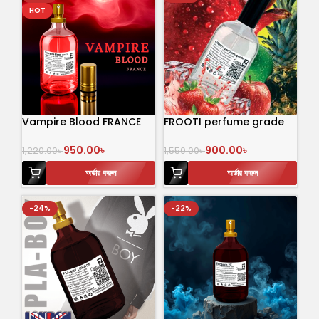
HOT
Vampire Blood FRANCE
FROOTI perfume grade
100ml
100 mL
950.00
৳
900.00
৳
1,220.00
৳
1,550.00
৳
অর্ডার করুন
অর্ডার করুন
-24%
-22%