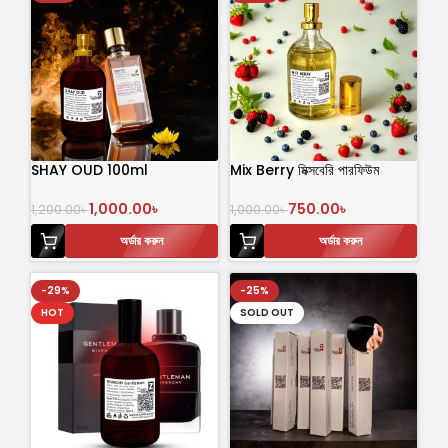
SHAY OUD 100ml
Mix Berry মিক্সবেরি পারফিউম
1,000.00
৳
750.00
৳
1,200.00
৳
1,000.00
৳
অর্ডার করুন
অর্ডার করুন
-29%
-25%
HOT
SOLD OUT