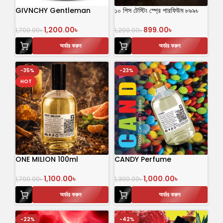
GIVNCHY Gentleman
১০ পিস টেস্টিং স্প্রে পারফিউম ৮৯৯৳
1,200.00
৳
899.00
৳
1,700.00
৳
1,200.00
৳
অর্ডার করুন
অর্ডার করুন
-35%
-23%
HOT
ONE MILION 100ml
CANDY Perfume
1,100.00
৳
1,000.00
৳
1,700.00
৳
1,300.00
৳
অর্ডার করুন
অর্ডার করুন
-22%
-42%