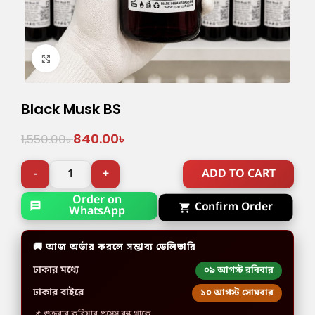
Click to enlarge
Black Musk BS
840.00
৳
1,550.00
৳
ADD TO CART
Order on
Confirm Order
WhatsApp
🚚 আজ অর্ডার করলে সম্ভাব্য ডেলিভারি
ঢাকার মধ্যে
০৯ আগস্ট রবিবার
ঢাকার বাইরে
১০ আগস্ট সোমবার
📌 শুক্রবার কুরিয়ার প্রসেস বন্ধ থাকে