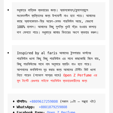
শুধুমাত্র বাহ্যিক ব্যবহারের জন্য। অ্যালকোহল/ফ্র্যাগন্যান্সে 
সংবেদনশীল ব্যক্তিদের জন্য উপযোগী নাও হতে পারে। আমাদের 
কাছে অ্যালকোহল-ফ্রি অয়েল-বেসড পারফিউম আছে, যেগুলো 
100% হালাল। আমাদের কিছু সুগন্ধি খুবই স্ট্রং হওয়ায় কাপড়ে 
দাগ ফেলতে পারে। শুধুমাত্র জামার ভিতরের অংশে ব্যবহার করুন।
Inspired by al faris আমাদের ইন্সপায়ার ভার্সনের 
পারফিউম গুলো কিছু কিছু পারফিউম এর সাথে কাছাকাছি মিলে যায়, 
কিছু পারফিউমের সাথে নাম অনুসারে ম্যাচিং নাও হতে পারে। 
আপনাদের কনফিউশন দূর করার জন্য আমাদের টেস্টিং কিট গুলো 
নিতে পারেন (শতভাগ সাশ্রয় দামে) 
Open Z Perfume এর 
মূল টার্গেট রেগুলার লাইফে পারফিউম ব্যবহারকারীদের জন্য
♦ হটলাইন:
+8809617259808 
(সকাল ১০টা – সন্ধ্যা ৭টা)  

♦ 
WhatsApp: 
 +8801879259808
♦ Facebook Page:
Open Z Perfume