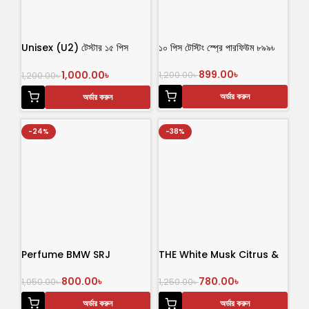
Unisex (U2) টেস্টার ১৫ পিস
১০ পিস টেস্টিং স্প্রে পারফিউম ৮৯৯৳
পারফিউম
899.00
৳
1,000.00
৳
1,200.00
৳
1,200.00
৳
অর্ডার করুন
অর্ডার করুন
-24%
-38%
Perfume BMW SRJ
THE White Musk Citrus &
Mint Symphony 100 mL
Perfume
800.00
৳
780.00
৳
1,050.00
৳
1,250.00
৳
অর্ডার করুন
অর্ডার করুন