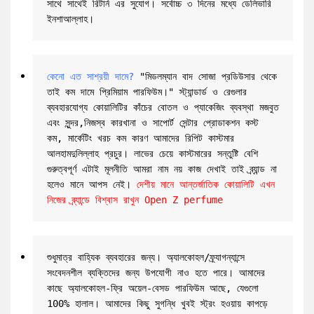
সাথে সাথেই রিটার্ন এর সুযোগ। সর্বোচ্চ ৩ দিনের মধ্যে ডেলিভারি 
ইনশাআল্লাহ।
কেনো এত সাশ্রয়ী দামে?
 "মিডলম্যান বাদ সোজা প্রডিউসার থেকে 
তাই কম দামে প্রিমিয়াম পারফিউম।" স্ট্যান্ডার্ড ও রেগুলার 
ব্যবহারযোগ্য কোয়ালিটির কাঁচের বোতল ও প্যাকেজিং ব্যবস্থা মজবুত 
এবং সুন্দর,নিজস্ব কারখানা ও সাপোর্ট সেন্টার প্রোডাকশন কস্ট 
কম, মার্কেটিং খরচ কম কারণ আমাদের রিপিট কাস্টমার 
আলহামদুলিল্লাহ প্রচুর। লাভের চেয়ে কাস্টমারের সন্তুষ্টি বেশি 
গুরুত্বপূর্ণ এটাই মূলনীতি আমরা নাম নয় কাজ দেখাই তাই ব্র্যান্ড না 
হলেও মানে আপস নেই। 
দেশীয় মানে আন্তর্জাতিক কোয়ালিটি এখন 
নিজের ব্র্যান্ডে বিশ্বাস রাখুন Open Z perfume
শুধুমাত্র বাহ্যিক ব্যবহারের জন্য। অ্যালকোহল/ফ্র্যাগন্যান্সে 
সংবেদনশীল ব্যক্তিদের জন্য উপযোগী নাও হতে পারে। আমাদের 
কাছে অ্যালকোহল-ফ্রি অয়েল-বেসড পারফিউম আছে, যেগুলো 
100% হালাল। আমাদের কিছু সুগন্ধি খুবই স্ট্রং হওয়ায় কাপড়ে 