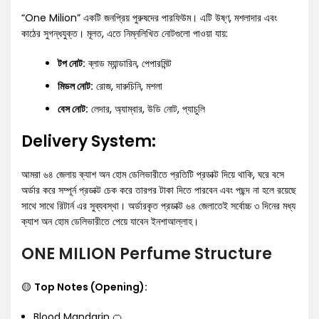
“One Milion” একটি জনপ্রিয় পুরুষদের পারফিউম। এটি উষ্ণ, মশলাদার এবং
কাঠের সুগন্ধযুক্ত। মূলত, এতে নিম্নলিখিত নোটগুলো পাওয়া যায়:
টপ নোট:
ব্লাড ম্যান্ডারিন, পেপারমিন্ট
মিডল নোট:
রোজ, দারুচিনি, মশলা
বেস নোট:
লেদার, অ্যাম্বার, উডি নোট, প্যাচুলি
Delivery System:
আমরা ৬৪ জেলায় ক্যাশ অন হোম ডেলিভারীতে প্রতিটি প্রডাক্ট দিয়ে থাকি, ঘরে বসে
অর্ডার করে সম্পূর্ন প্রডাক্ট চেক করে তারপর টাকা দিতে পারবেন এবং পছন্দ না হলে রয়েছে
সাথে সাথে রিটার্ন এর সুব্যবস্থা। অর্ডারকৃত প্রডাক্ট ৬৪ জেলাতেই সর্বোচ্চ ৩ দিনের মধ্য
ক্যাশ অন হোম ডেলিভারীতে পেয়ে যাবেন ইনশাআল্লাহ।
ONE MILION Perfume Structure
🟡
Top Notes (Opening):
Blood Mandarin 🍊