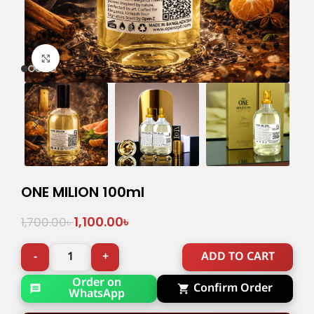
Click to enlarge
ONE MILION 100ml
1,100.00
৳
1,700.00
৳
ADD TO CART
Order on
Confirm Order
WhatsApp