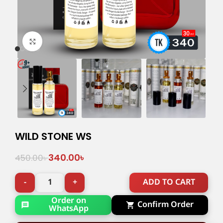
Click to enlarge
WILD STONE WS
340.00
৳
450.00
৳
ADD TO CART
Order on
Confirm Order
WhatsApp