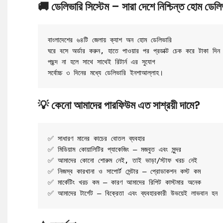
🚚
ডেলিভারি সিস্টেম – সারা দেশে নিশ্চিন্ত হোম ডেলি
বাংলাদেশের ৬৪টি জেলায় ক্যাশ অন হোম ডেলিভারি

ঘরে বসে অর্ডার করুন, হাতে পাওয়ার পর প্রডাক্ট চেক করে টাকা দিন

পছন্দ না হলে সাথে সাথেই রিটার্ন এর সুযোগ

সর্বোচ্চ ৩ দিনের মধ্যে ডেলিভারি ইনশাআল্লাহ।
💡
কেনো আমাদের পারফিউম
এত সাশ্রয়ী দামে?
✅ সাধারণ মানের কাচের বোতল ব্যবহার
✅ মিডিয়াম কোয়ালিটির প্যাকেজিং – মজবুত এবং সুন্দর
✅ আমাদের কোনো শোরুম নেই, তাই ভাড়া/স্টাফ খরচ নেই
✅ নিজস্ব কারখানা ও সাপোর্ট সেন্টার – প্রোডাকশন কস্ট কম
✅ মার্কেটিং খরচ কম – কারণ আমাদের রিপিট কাস্টমার অনেক
✅ আমাদের টার্গেট – বিক্রেতা এবং ব্যবহারকারী উভয়েই লাভবান হন