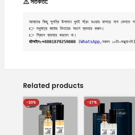
⚠️
সতর্কতা:
আমাদের কিছু সুগন্ধি উপাদান খুবই স্ট্রং হওয়ায় কাপড়ে দাগ ফেলতে প
👉 শুধুমাত্র জামার ভিতরের অংশে ব্যবহার করুন।
হটলাইন:
+8801879259808
 (
WhatsApp
,সকাল ১০টা–সন্ধ্যা৭টা
Related products
-20%
-27%