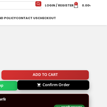
0
LOGIN / REGISTER
0.00
৳
ND POLICY
CONTACT US
CHECKOUT
ADD TO CART
pp
Confirm Order
ভারি