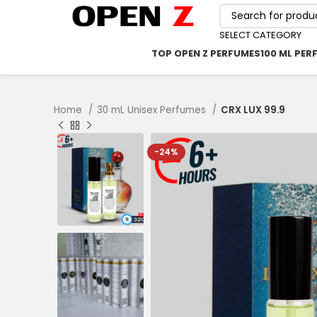
SELECT CATEGORY
TOP OPEN Z PERFUMES
100 ML PER
Home
30 mL Unisex Perfumes
CRX LUX 99.9
-24%
৳
৳
৳
৳