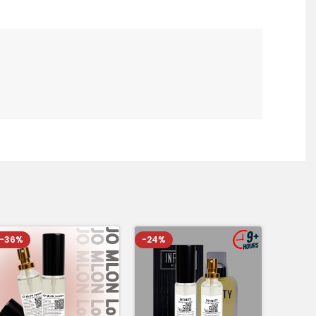
-36%
-24%