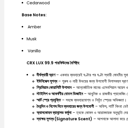
Cedarwood
Base Notes:
Amber
Musk
Vanilla
CRX LUX 99.9
পারফিউমের বৈশিষ্ট্য:
🔹
দীর্ঘস্থায়ী ঘ্রাণ
– একবার ব্যবহারেই ঘণ্টার পর ঘণ্টা স্থায়ী মোহনীয় সু
🔹
ইউনিসেক্স সুগন্ধ
– পুরুষ ও নারী উভয়ের জন্য উপযোগী বিলাসবহুল ঘ্রা
🔹
প্রিমিয়াম কোয়ালিটি উপাদান
– আন্তর্জাতিক মানের এসেনশিয়াল অয়েল ও
🔹
স্টাইলিশ ও আকর্ষণীয় বোতল ডিজাইন
– আধুনিক ও রাজকীয় প্যাকেজিং 
🔹
স্মার্ট স্প্রে প্রযুক্তি
– সহজে ব্যবহারযোগ্য ও নিখুঁত স্প্রের অভিজ্ঞতা।
🔹
দৈনন্দিন ও বিশেষ দিনে ব্যবহারের জন্য উপযোগী
– অফিস, পার্টি কিংবা 
🔹
অ্যালকোহল ব্যালান্সড ফর্মুলা
– ত্বকে কোমল ও আরামদায়ক অনুভূতি দেয
🔹
স্বাক্ষর সুগন্ধ (Signature Scent)
– আপনাকে আলাদা করে চেন