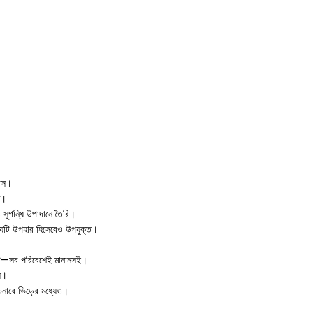
বাস।
ণ।
 সুগন্ধি উপাদানে তৈরি।
যেটি উপহার হিসেবেও উপযুক্ত।
ডেট—সব পরিবেশেই মানানসই।
়।
াবে ভিড়ের মধ্যেও।