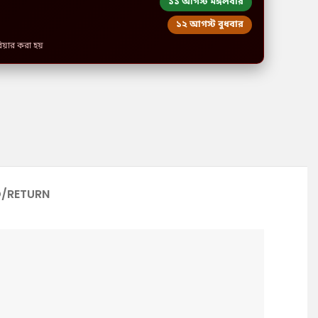
১১ আগস্ট মঙ্গলবার
১২ আগস্ট বুধবার
রিয়ার করা হয়
D/RETURN