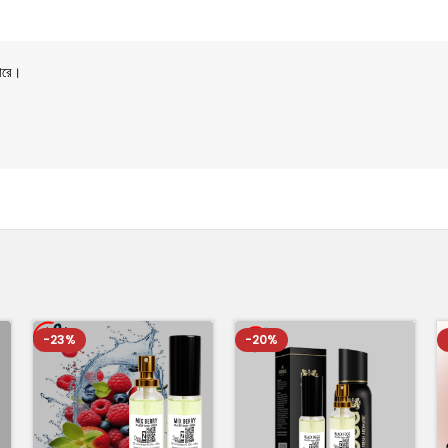
ারে।
)
-23%
-20%