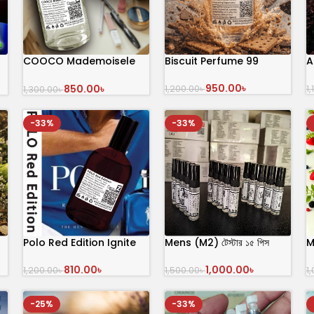
COOCO Mademoisele
Biscuit Perfume 99
A
100ml
950.00
৳
850.00
৳
1,200.00
৳
1
1,300.00
৳
অর্ডার করুন
অর্ডার করুন
-33%
-33%
Polo Red Edition Ignite
Mens (M2) টেস্টার ১৫ পিস
M
Perfume 100 mL
পারফিউম
810.00
৳
1,000.00
৳
1
1,200.00
৳
1,500.00
৳
অর্ডার করুন
অর্ডার করুন
-25%
-33%