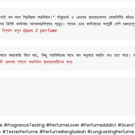
ই কম দামে প্রিমিয়াম পারফিউম।" স্ট্যান্ডার্ড ও রেগুলার ব্যবহারযোগ্য কোয়ালিটির কাঁচের
 রিপিট কাস্টমার আলহামদুলিল্লাহ প্রচুর। লাভের চেয়ে কাস্টমারের সন্তুষ্টি বেশি গুরুত্বপূ
যান্ডে বিশ্বাস রাখুন Open Z perfume
র সাথে কাছাকাছি মিলে যায়, কিছু পারফিউমের সাথে নাম অনুসারে ম্যাচিং নাও হতে পারে।
রেগুলার লাইফে পারফিউম ব্যবহারকারীদের জন্য
 #FragranceTesting #PerfumeLover #PerfumeAddict #ScentT
me #TesterPerfume #PerfumeBangladesh #LongLastingPerfum