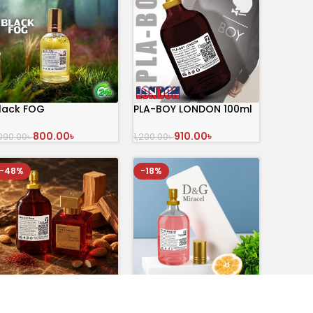
lack FOG
PLA-BOY LONDON 100ml
800.00
৳
910.00
৳
,090.00
৳
1,200.00
৳
অর্ডার করুন
অর্ডার করুন
-48%
-18%
acarat Roug
D&G Miracle