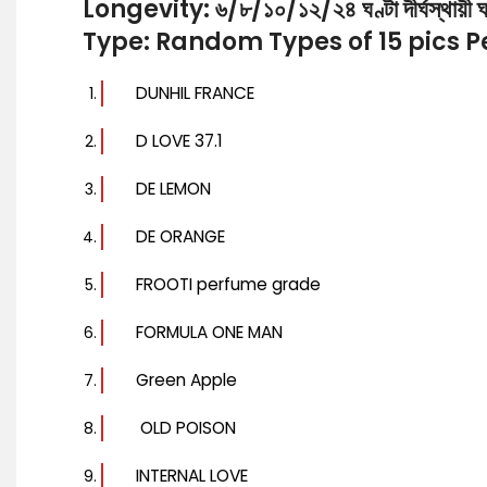
Longevity: ৬/৮/১০/১২/২৪ ঘণ্টা দীর্ঘস্থায়ী ঘ্
Type: Random Types of 15 pics 
DUNHIL FRANCE
D LOVE 37.1
DE LEMON
DE ORANGE
FROOTI perfume grade
FORMULA ONE MAN
Green Apple
OLD POISON
INTERNAL LOVE