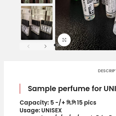
Click to enlarge
DESCRIP
Sample perfume for UN
Capacity: 5 -/+ মি.লি
15 pics
Usage: UNISEX