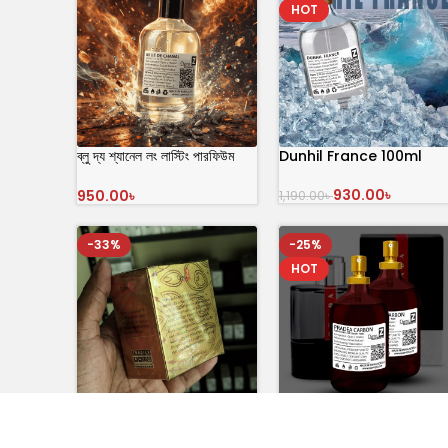
HOT
ব্লু দ্য শ্যানেল লং লাস্টিং পারফিউম
Dunhil France 100ml
পারফিউম ফর মেন – Bleu de
Chanel EDP
930.00
৳
৳
1,190.00
৳
অর্ডার করুন
অর্ডার করুন
-33%
-25%
HOT
Women (W1) টেস্টার ১৫ পিস
PRADEA CARBON 100ml
পারফিউম