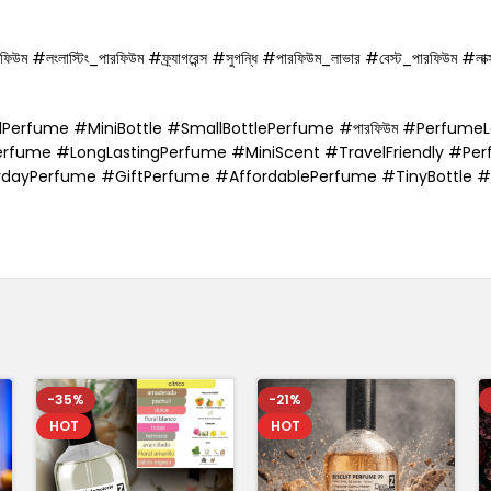
উম #লংলাস্টিং_পারফিউম #ফ্র্যাগরেন্স #সুগন্ধি #পারফিউম_লাভার #বেস্ট_পারফিউম #লাক
lPerfume #MiniBottle #SmallBottlePerfume #পারফিউম #Perfum
Perfume #LongLastingPerfume #MiniScent #TravelFriendly #Per
rydayPerfume #GiftPerfume #AffordablePerfume #TinyBottle #প
-35%
-21%
HOT
HOT