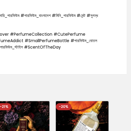
্সারি_পারফিউম #পারফিউম_বাংলাদেশ #মিনি_পারফিউম #সেন্ট #সুগন্ধ
eLover #PerfumeCollection #CutePerfume
fumeAddict #SmallPerfumeBottle #পারফিউম_বোতল
ারফিউম_স্টাইল #ScentOfTheDay
-21%
-20%