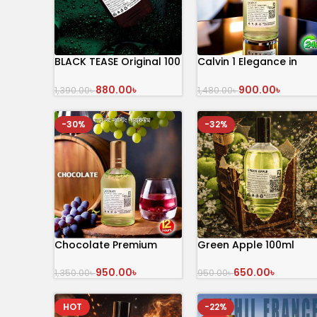
BLACK TEASE Original 100
Calvin 1 Elegance in
mL Perfume
Every Drop
880.00
৳
900.00
৳
1,390.00
৳
1,480.00
৳
অর্ডার করুন
অর্ডার করুন
-30%
-32%
Chocolate Premium
Green Apple 100ml
Perfume
650.00
৳
950.00
৳
950.00
৳
1,350.00
৳
অর্ডার করুন
অর্ডার করুন
HOT
-22%