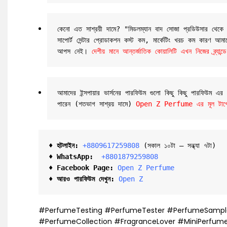
কেনো এত সাশ্রয়ী দামে? 
"মিডলম্যান বাদ সোজা প্রডিউসার থেকে তা
সাপোর্ট সেন্টার প্রোডাকশন কস্ট কম, মার্কেটিং খরচ কম কারণ আমাদের
আপস নেই। 
দেশীয় মানে আন্তর্জাতিক কোয়ালিটি এখন নিজের ব্র্
আমাদের ইন্সপায়ার ভার্সনের পারফিউম গুলো কিছু কিছু পারফিউম এ
পারেন (শতভাগ সাশ্রয় দামে) 
Open Z Perfume এর মূল টার্গেট 
♦ হটলাইন:
+8809617259808 
(সকাল ১০টা – সন্ধ্যা ৭টা)  

♦ 
WhatsApp: 
 +8801879259808
♦ Facebook Page:
Open Z Perfume
♦ আরও পারফিউম দেখুন:
Open Z
#PerfumeTesting #PerfumeTester #PerfumeSample
#PerfumeCollection #FragranceLover #MiniPerfu