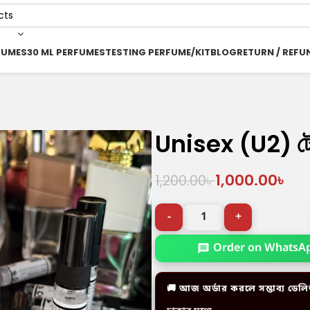
FUMES
30 ML PERFUMES
TESTING PERFUME/KIT
BLOG
RETURN / REFU
Unisex (U2) টেস্
1,000.00
৳
1,200.00
৳
Order on WhatsA
🚚 আজ অর্ডার করলে সম্ভাব্য ডেলি