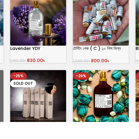
Lavender YDY
টেস্টিং পেক ( C ) ২০ পিস ভিন্ন
B
ভিন্ন ফ্লেভার এর আতর
830.00
৳
800.00
৳
1,100.00
৳
1
1,200.00
৳
অর্ডার করুন
অর্ডার করুন
-25%
-29%
SOLD OUT
১০ পিস টেস্টিং স্প্রে পারফিউম ৮৯৯৳
D-Love 37.1
B