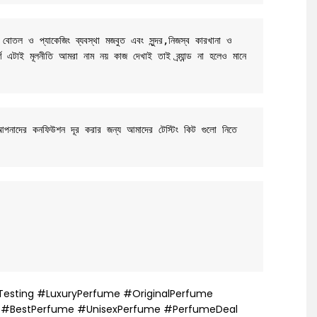
 বোতল ও প্যাকেজিং ব্যবস্থা মজবুত এবং সুন্দর,নিজস্ব কারখানা ও 
র্ণ এটাই মূলনীতি আমরা নাম নয় কাজ দেখাই তাই ব্র্যান্ড না হলেও মানে 
 আপনাদের কনফিউশন দূর করার জন্য আমাদের টেস্টিং কিট গুলো নিতে 
esting #LuxuryPerfume #OriginalPerfume
e #BestPerfume #UnisexPerfume #PerfumeDeal