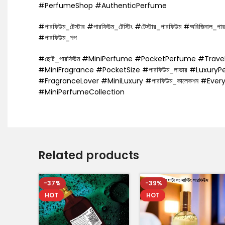
#PerfumeShop #AuthenticPerfume
#পারফিউম_টেস্টার #পারফিউম_টেস্টিং #টেস্টার_পারফিউম #অরিজিনাল_পারফি
#পারফিউম_শপ
#ছোট_পারফিউম #MiniPerfume #PocketPerfume #Trave
#MiniFragrance #PocketSize #পারফিউম_লাভার #Luxury
#FragranceLover #MiniLuxury #পারফিউম_কালেকশন #Eve
#MiniPerfumeCollection
Related products
-37%
-39%
HOT
HOT