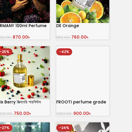
RMANY 100ml Perfume
DE Orange
870.00
৳
760.00
৳
,100.00
৳
950.00
৳
অর্ডার করুন
অর্ডার করুন
-25%
-42%
ix Berry মিক্সবেরি পারফিউম
FROOTI perfume grade
100 mL
750.00
৳
900.00
৳
,000.00
৳
1,550.00
৳
অর্ডার করুন
অর্ডার করুন
-27%
-24%