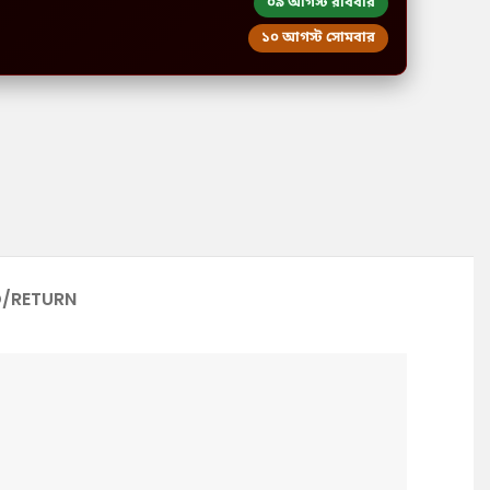
০৯ আগস্ট রবিবার
১০ আগস্ট সোমবার
D/RETURN