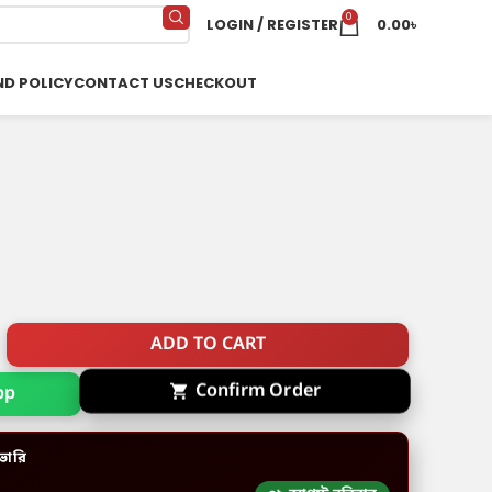
0
LOGIN / REGISTER
0.00
৳
ND POLICY
CONTACT US
CHECKOUT
ADD TO CART
pp
Confirm Order
ভারি