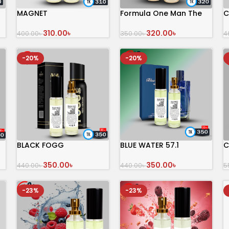
MAGNET
Formula One Man The
C
Bold Aromatic Spirit 30
mL
310.00
৳
320.00
৳
400.00
৳
4
350.00
৳
অর্ডার করুন
অর্ডার করুন
-20%
-20%
BLACK FOGG
BLUE WATER 57.1
C
350.00
৳
350.00
৳
440.00
৳
440.00
৳
5
অর্ডার করুন
অর্ডার করুন
-23%
-23%