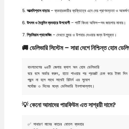
আত্মবিশ্বাস বাড়ায়
– ব্যবহারকারীর ব্যক্তিত্বে এনে দেয় প্রাণবন্ততা ও আকর্ষ
উৎসব ও দৈনন্দিন ব্যবহারে উপযোগী
– পার্টি কিংবা অফিস—সব জায়গায় মানায়।
প্রিমিয়াম প্যাকেজিং
– দেখতে সুন্দর ও উপহার দেওয়ার জন্য উপযুক্ত।
🚚
ডেলিভারি সিস্টেম – সারা দেশে নিশ্চিন্ত হোম ডেলি
বাংলাদেশের ৬৪টি জেলায় ক্যাশ অন হোম ডেলিভারি

ঘরে বসে অর্ডার করুন, হাতে পাওয়ার পর প্রডাক্ট চেক করে টাকা দিন

পছন্দ না হলে সাথে সাথেই রিটার্ন এর সুযোগ

সর্বোচ্চ ৩ দিনের মধ্যে ডেলিভারি ইনশাআল্লাহ।
💡
কেনো আমাদের পারফিউম
এত সাশ্রয়ী দামে?
✅ সাধারণ মানের কাচের বোতল ব্যবহার