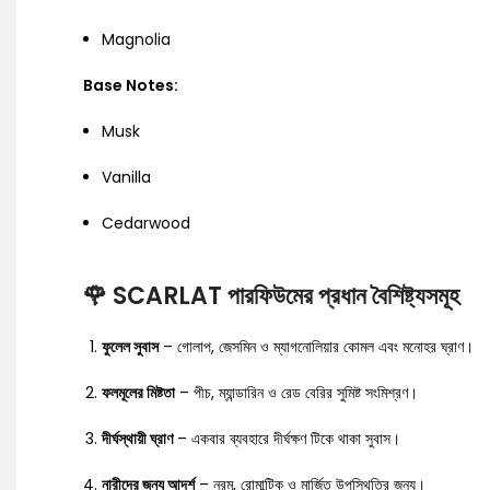
Magnolia
Base Notes:
Musk
Vanilla
Cedarwood
🌹
SCARLAT পারফিউমের প্রধান বৈশিষ্ট্যসমূহ
ফুলেল সুবাস
– গোলাপ, জেসমিন ও ম্যাগনোলিয়ার কোমল এবং মনোহর ঘ্রাণ।
ফলমূলের মিষ্টতা
– পীচ, ম্যান্ডারিন ও রেড বেরির সুমিষ্ট সংমিশ্রণ।
দীর্ঘস্থায়ী ঘ্রাণ
– একবার ব্যবহারে দীর্ঘক্ষণ টিকে থাকা সুবাস।
নারীদের জন্য আদর্শ
– নরম, রোমান্টিক ও মার্জিত উপস্থিতির জন্য।