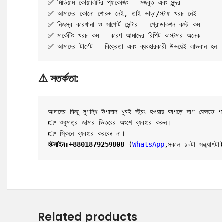
✅ মিডিয়াম কোয়ালিটির প্যাকেজিং – মজবুত এবং সুন্দর
✅ আমাদের কোনো শোরুম নেই, তাই ভাড়া/স্টাফ খরচ নেই
✅ নিজস্ব কারখানা ও সাপোর্ট সেন্টার – প্রোডাকশন কস্ট কম
✅ মার্কেটিং খরচ কম – কারণ আমাদের রিপিট কাস্টমার অনেক
✅ আমাদের টার্গেট – বিক্রেতা এবং ব্যবহারকারী উভয়েই লাভবান হন
⚠️
সতর্কতা:
আমাদের কিছু সুগন্ধি উপাদান খুবই স্ট্রং হওয়ায় কাপড়ে দাগ ফেলতে প
👉 শুধুমাত্র জামার ভিতরের অংশে ব্যবহার করুন।
হটলাইন:
+8801879259808
 (
WhatsApp
,সকাল ১০টা–সন্ধ্যা৭টা
Related products