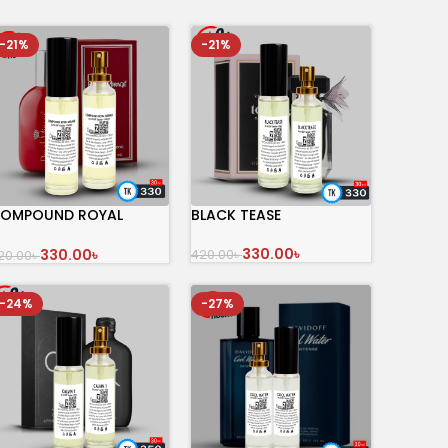
-21%
-21%
OMPOUND ROYAL
BLACK TEASE
IRAGE THE SULTAN’S
REASER
330.00
৳
330.00
৳
420.00
৳
20.00
৳
অর্ডার করুন
অর্ডার করুন
-24%
-27%