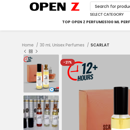
SELECT CATEGORY
TOP OPEN Z PERFUMES
100 ML PER
Home
30 mL Unisex Perfumes
SCARLAT
-21%
৳
৳
৳
৳